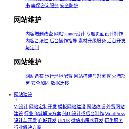
书
等保咨询服务
安全防护
网站维护
内容增删改查
网站banner设计
专题页面设计制作
内容合法性
后台操作指导
素材升级服务
后台开发
与定制
网站维护
网站备案
运行环境配置
网站搭建与部署
防火墙部
署
安全加固
数据迁移
网站建设
VI设计
网站定制开发
模板网站建设
网站改版
外贸网站
建设
行业商城解决方案
纯UI设计或后台制作
WordPress
设计与开发
商城开发
UI/UE
微信小程序开发
衍生服务
行业解决方案