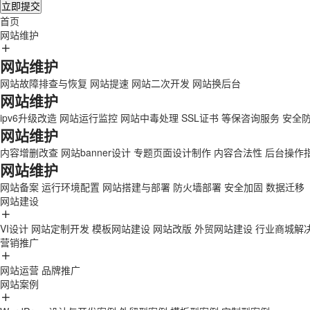
立即提交
首页
网站维护
网站维护
网站故障排查与恢复
网站提速
网站二次开发
网站换后台
网站维护
ipv6升级改造
网站运行监控
网站中毒处理
SSL证书
等保咨询服务
安全
网站维护
内容增删改查
网站banner设计
专题页面设计制作
内容合法性
后台操作
网站维护
网站备案
运行环境配置
网站搭建与部署
防火墙部署
安全加固
数据迁移
网站建设
VI设计
网站定制开发
模板网站建设
网站改版
外贸网站建设
行业商城解
营销推广
网站运营
品牌推广
网站案例